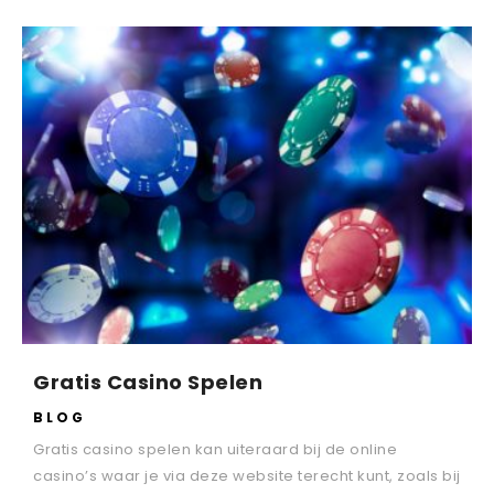
Gratis Casino Spelen
BLOG
Gratis casino spelen kan uiteraard bij de online
casino’s waar je via deze website terecht kunt, zoals bij