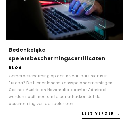
Bedenkelijke
spelersbeschermingscertificaten
BLOG
Gamerbescherming op een niveau dat uniek is in
Europa? De binnenlandse kansspelondernemingen
Casinos Austria en Novomatic-dochter Admiraal
worden nooit moe om te benadrukken dat de
bescherming van de speler een…
LEES VERDER →