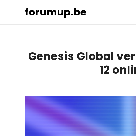
forumup.be
Genesis Global verl
12 onl