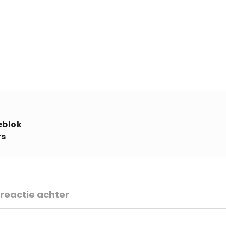
eblok
rs
 reactie achter