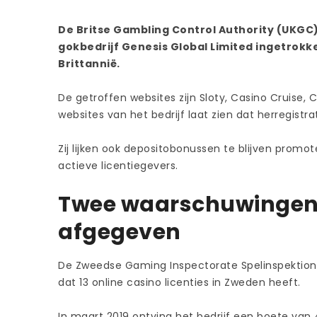
De Britse Gambling Control Authority (UKGC)
gokbedrijf Genesis Global Limited ingetrokken
Brittannië.
De getroffen websites zijn Sloty, Casino Cruise, C
websites van het bedrijf laat zien dat herregistrat
Zij lijken ook depositobonussen te blijven pro
actieve licentiegevers.
Twee waarschuwingen d
afgegeven
De Zweedse Gaming Inspectorate Spelinspektion
dat 13 online casino licenties in Zweden heeft.
In maart 2019 ontving het bedrijf een boete van 4 