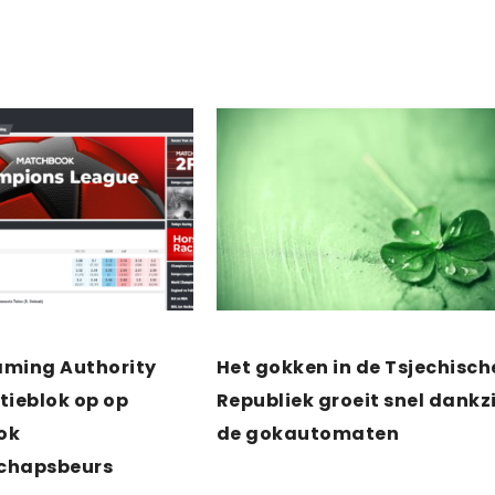
aming Authority
Het gokken in de Tsjechisch
ntieblok op op
Republiek groeit snel dankzi
ok
de gokautomaten
chapsbeurs