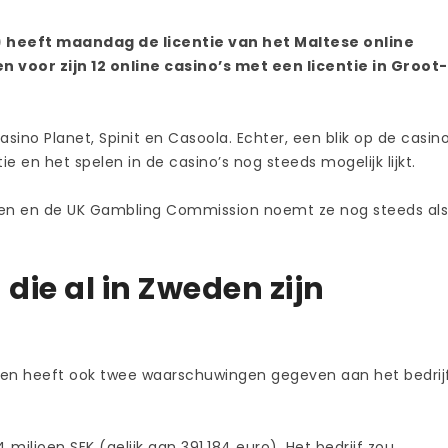
 heeft maandag de licentie van het Maltese online
 voor zijn 12 online casino’s met een licentie in Groot-
asino Planet, Spinit en Casoola. Echter, een blik op de casin
ie en het spelen in de casino’s nog steeds mogelijk lijkt.
moten en de UK Gambling Commission noemt ze nog steeds als
ie al in Zweden zijn
en heeft ook twee waarschuwingen gegeven aan het bedrijf
miljoen SEK (gelijk aan 391.184 euro). Het bedrijf zou