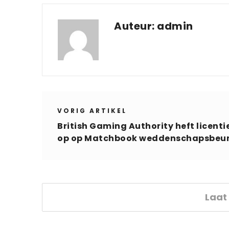
Auteur:
admin
VORIG ARTIKEL
British Gaming Authority heft licenti
op op Matchbook weddenschapsbeu
Laat