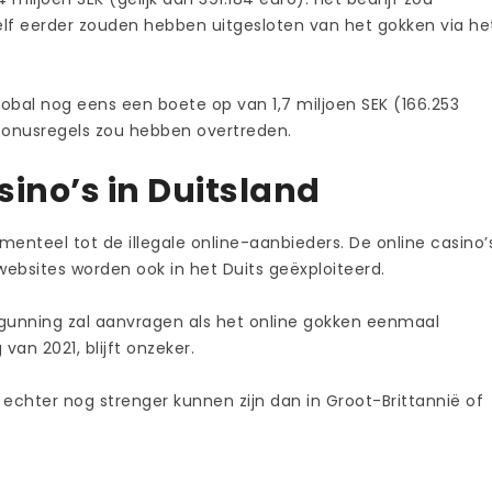
elf eerder zouden hebben uitgesloten van het gokken via he
obal nog eens een boete op van 1,7 miljoen SEK (166.253
bonusregels zou hebben overtreden.
sino’s in Duitsland
enteel tot de illegale online-aanbieders. De online casino’
 websites worden ook in het Duits geëxploiteerd.
rgunning zal aanvragen als het online gokken eenmaal
van 2021, blijft onzeker.
chter nog strenger kunnen zijn dan in Groot-Brittannië of